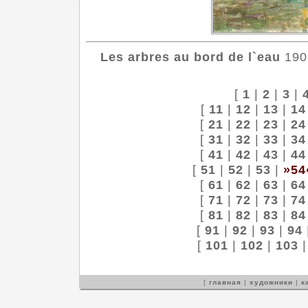
Les arbres au bord de l`eau
1909
[
1
|
2
|
3
|
[
11
|
12
|
13
|
14
[
21
|
22
|
23
|
24
[
31
|
32
|
33
|
34
[
41
|
42
|
43
|
44
[
51
|
52
|
53
|
»54
[
61
|
62
|
63
|
64
[
71
|
72
|
73
|
74
[
81
|
82
|
83
|
84
[
91
|
92
|
93
|
94
[
101
|
102
|
103
[
главная
|
художники
|
к