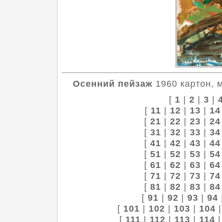
Осенний пейзаж
1960 картон, м
[
1
|
2
|
3
|
[
11
|
12
|
13
|
14
[
21
|
22
|
23
|
24
[
31
|
32
|
33
|
34
[
41
|
42
|
43
|
44
[
51
|
52
|
53
|
54
[
61
|
62
|
63
|
64
[
71
|
72
|
73
|
74
[
81
|
82
|
83
|
84
[
91
|
92
|
93
|
94
[
101
|
102
|
103
|
104
[
111
|
112
|
113
|
114