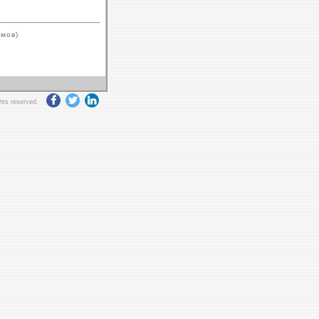
ймов)
ghts reserved.