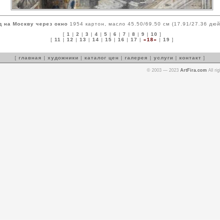
д на Москву через окно
1954 картон, масло 45.50/69.50 см (17.91/27.36 дю
[
1
|
2
|
3
|
4
|
5
|
6
|
7
|
8
|
9
|
10
]
[
11
|
12
|
13
|
14
|
15
|
16
|
17
|
»18«
|
19
]
[
главная
|
художники
|
каталог цен
|
галерея
|
услуги
|
контакт
]
© 2003 — 2023
ArtFira.com
All ri