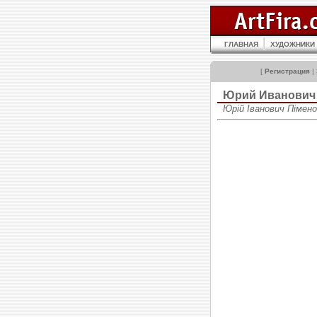
ГЛАВНАЯ
ХУДОЖНИКИ
[
Регистрация
|
Юрий Иванови
Юрій Іванович Піменов