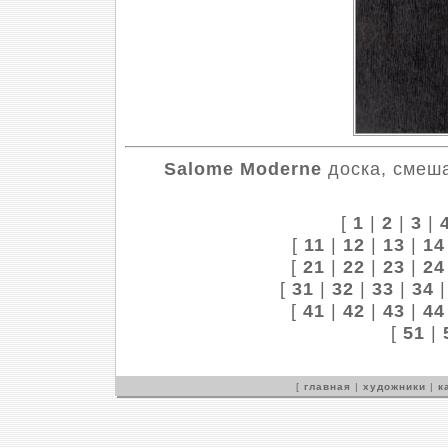
Salome Moderne
доска, смеша
[
1
|
2
|
3
|
[
11
|
12
|
13
|
14
[
21
|
22
|
23
|
24
[
31
|
32
|
33
|
34
[
41
|
42
|
43
|
44
[
51
|
[
главная
|
художники
|
к