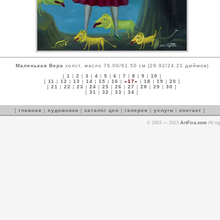
Маленькая Вера
холст, масло 76.00/61.50 см (29.92/24.21 дюймов)
[
1
|
2
|
3
|
4
|
5
|
6
|
7
|
8
|
9
|
10
]
[
11
|
12
|
13
|
14
|
15
|
16
|
»17«
|
18
|
19
|
20
]
[
21
|
22
|
23
|
24
|
25
|
26
|
27
|
28
|
29
|
30
]
[
31
|
32
|
33
|
34
]
[
главная
|
художники
|
каталог цен
|
галерея
|
услуги
|
контакт
]
© 2003 — 2023
ArtFira.com
All ri