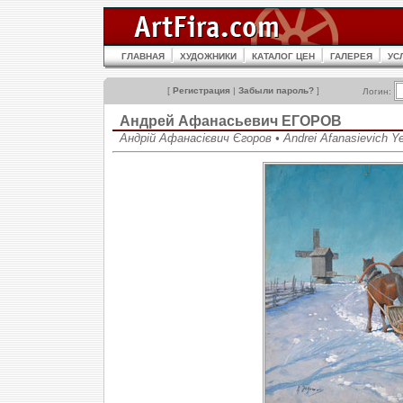
ГЛАВНАЯ
ХУДОЖНИКИ
КАТАЛОГ ЦЕН
ГАЛЕРЕЯ
УС
[
Регистрация
|
Забыли пароль?
]
Логин:
Андрей Афанасьевич ЕГОРОВ
Андрій Афанасієвич Єгоров • Andrei Afanasievich Y