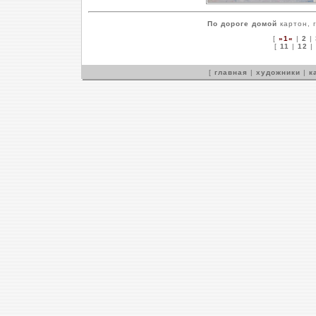
По дороге домой
картон, г
[
»1«
|
2
|
[
11
|
12
|
[
главная
|
художники
|
к