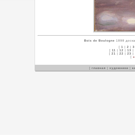
Bois de Boulogne
1898 доска
[
1
|
2
|
3
[
11
|
12
|
13
|
[
21
|
22
|
23
|
[
»
[
главная
|
художники
|
к