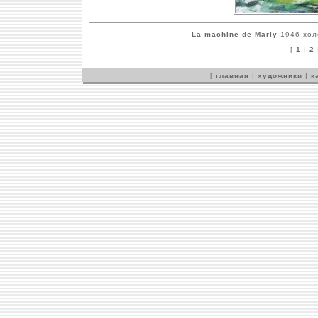
La machine de Marly
1946 холс
[
1
|
2
[
главная
|
художники
|
к