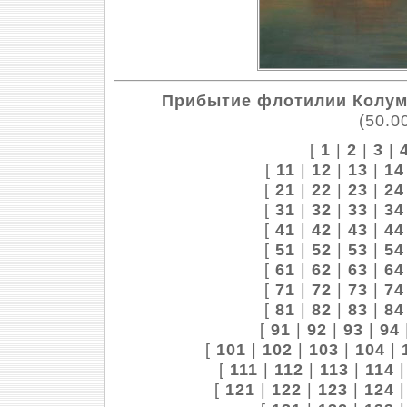
Прибытие флотилии Колу
(50.0
[
1
|
2
|
3
|
[
11
|
12
|
13
|
14
[
21
|
22
|
23
|
24
[
31
|
32
|
33
|
34
[
41
|
42
|
43
|
44
[
51
|
52
|
53
|
54
[
61
|
62
|
63
|
64
[
71
|
72
|
73
|
74
[
81
|
82
|
83
|
84
[
91
|
92
|
93
|
94
[
101
|
102
|
103
|
104
|
[
111
|
112
|
113
|
114
[
121
|
122
|
123
|
124