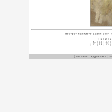
Портрет пожилого Еврея
1884 х
[
1
|
2
|
3
[
11
|
12
|
13
|
[
21
|
22
|
23
|
[
главная
|
художники
|
к