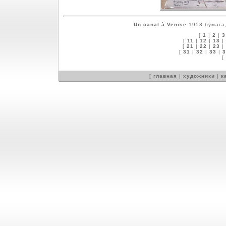
Un canal à Venise
1953 бумага,
[
1
|
2
|
3
[
11
|
12
|
13
|
[
21
|
22
|
23
|
[
31
|
32
|
33
|
3
[
[
главная
|
художники
|
к