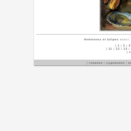
Anémones et tulipes
холст,
[
1
|
2
|
3
[
11
|
12
|
13
|
[
»
[
главная
|
художники
|
к