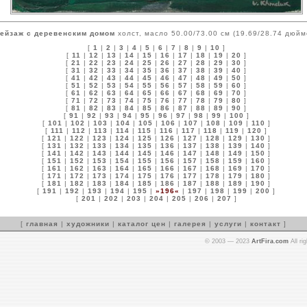
ейзаж с деревенским домом
холст, масло 50.00/73.00 см (19.69/28.74 дюйм
[
1
|
2
|
3
|
4
|
5
|
6
|
7
|
8
|
9
|
10
]
[
11
|
12
|
13
|
14
|
15
|
16
|
17
|
18
|
19
|
20
]
[
21
|
22
|
23
|
24
|
25
|
26
|
27
|
28
|
29
|
30
]
[
31
|
32
|
33
|
34
|
35
|
36
|
37
|
38
|
39
|
40
]
[
41
|
42
|
43
|
44
|
45
|
46
|
47
|
48
|
49
|
50
]
[
51
|
52
|
53
|
54
|
55
|
56
|
57
|
58
|
59
|
60
]
[
61
|
62
|
63
|
64
|
65
|
66
|
67
|
68
|
69
|
70
]
[
71
|
72
|
73
|
74
|
75
|
76
|
77
|
78
|
79
|
80
]
[
81
|
82
|
83
|
84
|
85
|
86
|
87
|
88
|
89
|
90
]
[
91
|
92
|
93
|
94
|
95
|
96
|
97
|
98
|
99
|
100
]
[
101
|
102
|
103
|
104
|
105
|
106
|
107
|
108
|
109
|
110
]
[
111
|
112
|
113
|
114
|
115
|
116
|
117
|
118
|
119
|
120
]
[
121
|
122
|
123
|
124
|
125
|
126
|
127
|
128
|
129
|
130
]
[
131
|
132
|
133
|
134
|
135
|
136
|
137
|
138
|
139
|
140
]
[
141
|
142
|
143
|
144
|
145
|
146
|
147
|
148
|
149
|
150
]
[
151
|
152
|
153
|
154
|
155
|
156
|
157
|
158
|
159
|
160
]
[
161
|
162
|
163
|
164
|
165
|
166
|
167
|
168
|
169
|
170
]
[
171
|
172
|
173
|
174
|
175
|
176
|
177
|
178
|
179
|
180
]
[
181
|
182
|
183
|
184
|
185
|
186
|
187
|
188
|
189
|
190
]
[
191
|
192
|
193
|
194
|
195
|
»196«
|
197
|
198
|
199
|
200
]
[
201
|
202
|
203
|
204
|
205
|
206
|
207
]
[
главная
|
художники
|
каталог цен
|
галерея
|
услуги
|
контакт
]
© 2003 — 2023
ArtFira.com
All ri