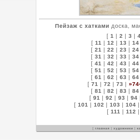
Пейзаж с хатками
доска, ма
[
1
|
2
|
3
|
[
11
|
12
|
13
|
14
[
21
|
22
|
23
|
24
[
31
|
32
|
33
|
34
[
41
|
42
|
43
|
44
[
51
|
52
|
53
|
54
[
61
|
62
|
63
|
64
[
71
|
72
|
73
|
»74
[
81
|
82
|
83
|
84
[
91
|
92
|
93
|
94
[
101
|
102
|
103
|
104
[
111
|
112
[
главная
|
художники
|
к