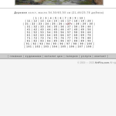
Деревня
холст, масло 54.50/65.50 см (21.46/25.79 дюймов)
[
1
|
2
|
3
|
4
|
5
|
6
|
7
|
8
|
9
|
10
]
[
11
|
12
|
13
|
14
|
15
|
16
|
17
|
18
|
19
|
20
]
[
21
|
22
|
23
|
24
|
25
|
26
|
»27«
|
28
|
29
|
30
]
[
31
|
32
|
33
|
34
|
35
|
36
|
37
|
38
|
39
|
40
]
[
41
|
42
|
43
|
44
|
45
|
46
|
47
|
48
|
49
|
50
]
[
51
|
52
|
53
|
54
|
55
|
56
|
57
|
58
|
59
|
60
]
[
61
|
62
|
63
|
64
|
65
|
66
|
67
|
68
|
69
|
70
]
[
71
|
72
|
73
|
74
|
75
|
76
|
77
|
78
|
79
|
80
]
[
81
|
82
|
83
|
84
|
85
|
86
|
87
|
88
|
89
|
90
]
[
91
|
92
|
93
|
94
|
95
|
96
|
97
|
98
|
99
|
100
]
[
101
|
102
|
103
|
104
|
105
|
106
|
107
|
108
]
[
главная
|
художники
|
каталог цен
|
галерея
|
услуги
|
контакт
]
© 2003 — 2023
ArtFira.com
All ri