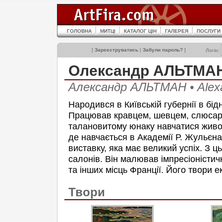
ГОЛОВНА
МИТЦІ
КАТАЛОГ ЦІН
ГАЛЕРЕЯ
ПОСЛУГИ
[
Зареєструватись
|
Забули пароль?
]
Логін:
Олександр АЛЬТМАН
Александр АЛЬТМАН • Ale
Народився в Київській губернії в бідн
Працював кравцем, шевцем, слюсар
талановитому юнаку навчатися живопи
де навчається в Академії Р. Жульєна
виставку, яка має великий успіх. З 
салонів. Він малював імпресіоністи
та інших місць Франції. Його твори 
Твори