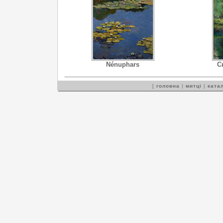
Nénuphars
C
[
головна
|
митці
|
катал