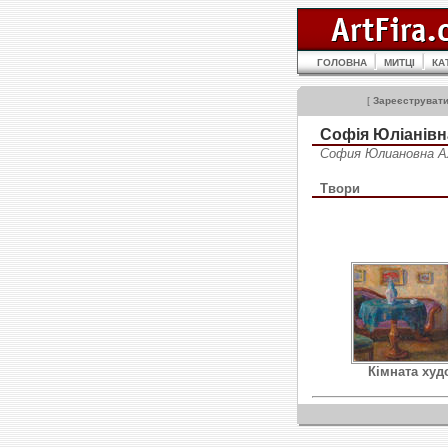
ГОЛОВНА
МИТЦІ
КА
[
Зареєструват
Софія Юліанів
София Юлиановна 
Твори
Кімната худ