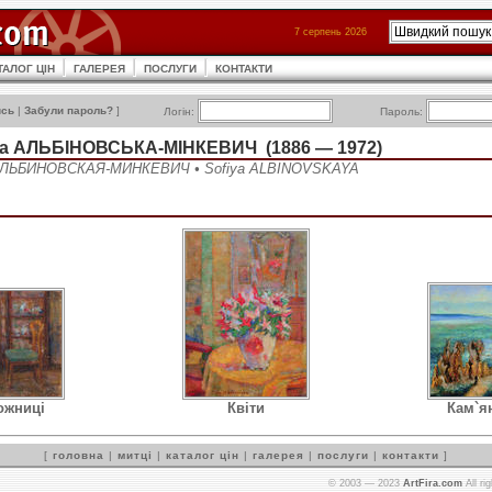
7 серпень 2026
ТАЛОГ ЦІН
ГАЛЕРЕЯ
ПОСЛУГИ
КОНТАКТИ
ись
|
Забули пароль?
]
Логін:
Пароль:
на АЛЬБІНОВСЬКА-МІНКЕВИЧ (1886 — 1972)
АЛЬБИНОВСКАЯ-МИНКЕВИЧ • Sofiya ALBINOVSKAYA
ожниці
Квіти
Кам`я
[
головна
|
митці
|
каталог цін
|
галерея
|
послуги
|
контакти
]
© 2003 — 2023
ArtFira.com
All ri