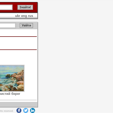
ukr
eng
rus
нистий берег
ghts reserved.