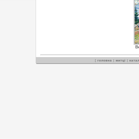
В
[
головна
|
митці
|
катал