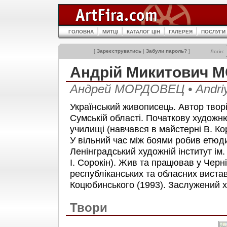
ГОЛОВНА
МИТЦІ
КАТАЛОГ ЦІН
ГАЛЕРЕЯ
ПОСЛУГИ
[
Зареєструватись
|
Забули пароль?
]
Логін:
Андрій Микитович 
Андрей МОРДОВЕЦ • Andr
Український живописець. Автор творі
Сумській області. Початкову художн
училищі (навчався в майстерні В. Ко
У вільний час між боями робив етюди
Ленінградський художній інститут ім.
І. Сорокін). Жив та працював у Черні
республіканських та обласних вистав
Коцюбинського (1993). Заслужений х
Твори