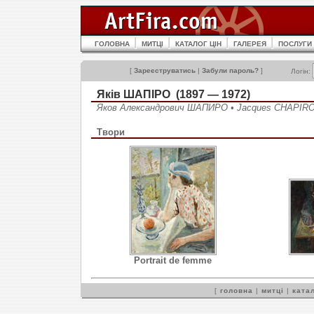
ГОЛОВНА
МИТЦІ
КАТАЛОГ ЦІН
ГАЛЕРЕЯ
ПОСЛУГИ
[
Зареєструватись
|
Забули пароль?
]
Логін:
Яків ШАПІРО (1897 — 1972)
Яков Александрович ШАПИРО • Jacques CHAPIR
Твори
Portrait de femme
[
головна
|
митці
|
катал