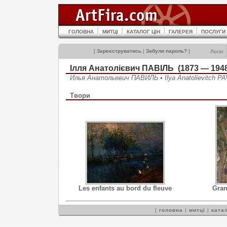
ГОЛОВНА
МИТЦІ
КАТАЛОГ ЦІН
ГАЛЕРЕЯ
ПОСЛУГИ
[
Зареєструватись
|
Забули пароль?
]
Логін:
Ілля Анатолієвич ПАВІЛЬ (1873 — 194
Илья Анатольевич ПАВИЛЬ • Ilya Anatolievitch PA
Твори
Les enfants au bord du fleuve
Gran
[
головна
|
митці
|
катал