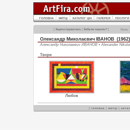
ГОЛОВНА
МИТЦІ
КАТАЛОГ ЦІН
ГАЛЕРЕЯ
ПОСЛУГИ
[
Зареєструватись
|
Забули пароль?
]
Логін:
Олександр Миколаєвич ІВАНОВ (1962)
Александр Николаевич ИВАНОВ • Alexander Nikol
Твори
Любов
[
головна
|
митці
|
катал