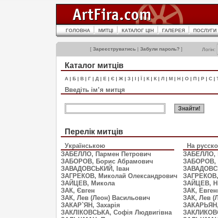
ГОЛОВНА
МИТЦІ
КАТАЛОГ ЦІН
ГАЛЕРЕЯ
ПОСЛУГИ
[
Зареєструватись
|
Забули пароль?
]
Логін:
Каталог митців
А
|
Б
|
В
|
Г
|
Д
|
Е
|
Є
|
Ж
|
З
|
І
|
Ї
|
К
|
К
|
Л
|
М
|
Н
|
О
|
П
|
Р
|
С
|
Введіть ім’я митця
Перелік митців
Українською
На русск
ЗАБЕЛЛО, Пармен Петрович
ЗАБЕЛЛО, 
ЗАБОРОВ, Борис Абрамович
ЗАБОРОВ, 
ЗАВАДОВСЬКИЙ, Іван
ЗАВАДОВС
ЗАГРЕКОВ, Миколай Олександрович
ЗАГРЕКОВ,
ЗАЙЦЕВ, Микола
ЗАЙЦЕВ, Н
ЗАК, Євген
ЗАК, Евген
ЗАК, Лев (Леон) Васильович
ЗАК, Лев (
ЗАКАР`ЯН, Захарія
ЗАКАРЬЯН,
ЗАКЛІКОВСЬКА, Софія Людвигівна
ЗАКЛИКОВ