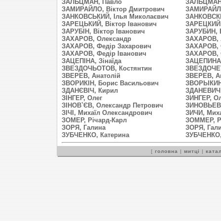
ЗАЛЬЦМАН, Павло
ЗАЛЬЦМАН
ЗАМИРАЙЛО, Віктор Дмитрович
ЗАМИРАЙЛО
ЗАНКОВСЬКИЙ, Ілья Миколаєвич
ЗАНКОВСКИ
ЗАРЕЦЬКИЙ, Віктор Іванович
ЗАРЕЦКИЙ,
ЗАРУБІН, Віктор Іванович
ЗАРУБИН, 
ЗАХАРОВ, Олександр
ЗАХАРОВ, 
ЗАХАРОВ, Федір Захарович
ЗАХАРОВ, 
ЗАХАРОВ, Федір Іванович
ЗАХАРОВ, 
ЗАЦЕПІНА, Зінаїда
ЗАЦЕПИНА,
ЗВEЗДОЧЬОТОВ, Костянтин
ЗВЕЗДОЧЕТ
ЗВЕРЕВ, Анатолій
ЗВЕРЕВ, А
ЗВОРИКІН, Борис Васильович
ЗВОРЫКИН,
ЗДАНЄВІЧ, Кирил
ЗДАНЕВИЧ,
ЗІНГЕР, Олег
ЗИНГЕР, О
ЗІНОВ`ЄВ, Олександр Петрович
ЗИНОВЬЕВ,
ЗІЧІ, Михаїл Олександрович
ЗИЧИ, Мих
ЗОМЕР, Річард-Карл
ЗОММЕР, Р
ЗОРЯ, Галина
ЗОРЯ, Гал
ЗУБЧЕНКО, Катерина
ЗУБЧЕНКО,
[
головна
|
митці
|
катал