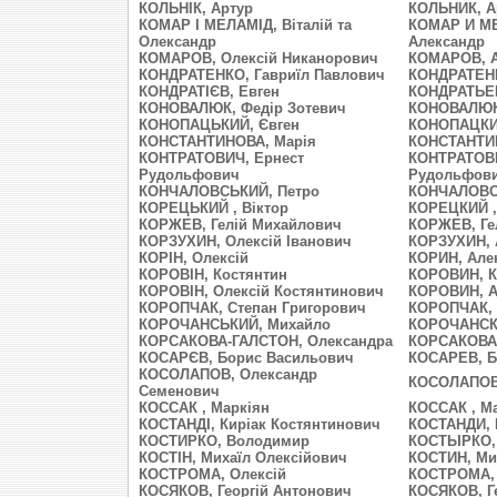
КОЛЬНІК, Артур
КОЛЬНИК, А
КОМАР І МЕЛАМІД, Віталій та
КОМАР И МЕ
Олександр
Александр
КОМАРОВ, Олексій Никанорович
КОМАРОВ, А
КОНДРАТЕНКО, Гавриїл Павлович
КОНДРАТЕНК
КОНДРАТІЄВ, Евген
КОНДРАТЬЕВ
КОНОВАЛЮК, Федір Зотевич
КОНОВАЛЮК,
КОНОПАЦЬКИЙ, Євген
КОНОПАЦКИЙ
КОНСТАНТИНОВА, Марія
КОНСТАНТИ
КОНТРАТОВИЧ, Ернест
КОНТРАТОВИ
Рудольфович
Рудольфов
КОНЧАЛОВСЬКИЙ, Петро
КОНЧАЛОВСК
КОРЕЦЬКИЙ , Віктор
КОРЕЦКИЙ ,
КОРЖЕВ, Гелій Михайлович
КОРЖЕВ, Ге
КОРЗУХИН, Олексій Іванович
КОРЗУХИН, 
КОРІН, Олексій
КОРИН, Але
КОРОВІН, Костянтин
КОРОВИН, К
КОРОВІН, Олексій Костянтинович
КОРОВИН, А
КОРОПЧАК, Степан Григорович
КОРОПЧАК, 
КОРОЧАНСЬКИЙ, Михайло
КОРОЧАНСК
КОРСАКОВА-ГАЛСТОН, Олександра
КОРСАКОВА-
КОСАРЄВ, Борис Васильович
КОСАРЕВ, Б
КОСОЛАПОВ, Олександр
КОСОЛАПОВ,
Семенович
КОССАК , Маркіян
КОССАК , М
КОСТАНДІ, Киріак Костянтинович
КОСТАНДИ, 
КОСТИРКО, Володимир
КОСТЫРКО,
КОСТІН, Михаїл Олексійович
КОСТИН, Ми
КОСТРОМА, Олексій
КОСТРОМА, 
КОСЯКОВ, Георгiй Антонович
КОСЯКОВ, Г