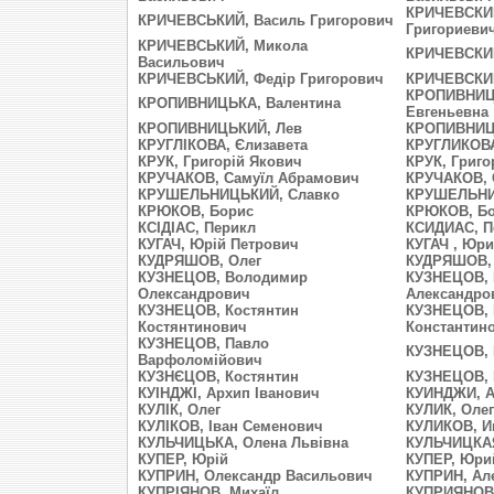
КРИЧЕВСКИЙ
КРИЧЕВСЬКИЙ, Василь Григорович
Григориеви
КРИЧЕВСЬКИЙ, Микола
КРИЧЕВСКИЙ
Васильович
КРИЧЕВСЬКИЙ, Федір Григорович
КРИЧЕВСКИЙ
КРОПИВНИЦК
КРОПИВНИЦЬКА, Валентина
Евгеньевна
КРОПИВНИЦЬКИЙ, Лев
КРОПИВНИЦ
КРУГЛІКОВА, Єлизавета
КРУГЛИКОВА
КРУК, Григорій Якович
КРУК, Григ
КРУЧАКОВ, Самуїл Абрамович
КРУЧАКОВ, 
КРУШЕЛЬНИЦЬКИЙ, Славко
КРУШЕЛЬНИ
КРЮКОВ, Борис
КРЮКОВ, Б
КСІДІАС, Перикл
КСИДИАС, П
КУГАЧ, Юрій Петрович
КУГАЧ , Юр
КУДРЯШОВ, Олег
КУДРЯШОВ, 
КУЗНЕЦОВ, Володимир
КУЗНЕЦОВ,
Олександрович
Александро
КУЗНЕЦОВ, Костянтин
КУЗНЕЦОВ, 
Костянтинович
Константин
КУЗНЕЦОВ, Павло
КУЗНЕЦОВ, 
Варфоломійович
КУЗНЄЦОВ, Костянтин
КУЗНЕЦОВ, 
КУІНДЖІ, Архип Іванович
КУИНДЖИ, А
КУЛІК, Олег
КУЛИК, Олег
КУЛІКОВ, Іван Семенович
КУЛИКОВ, И
КУЛЬЧИЦЬКА, Олена Львівна
КУЛЬЧИЦКАЯ
КУПЕР, Юрій
КУПЕР, Юри
КУПРИН, Олександр Васильович
КУПРИН, Ал
КУПРІЯНОВ, Михаїл
КУПРИЯНОВ