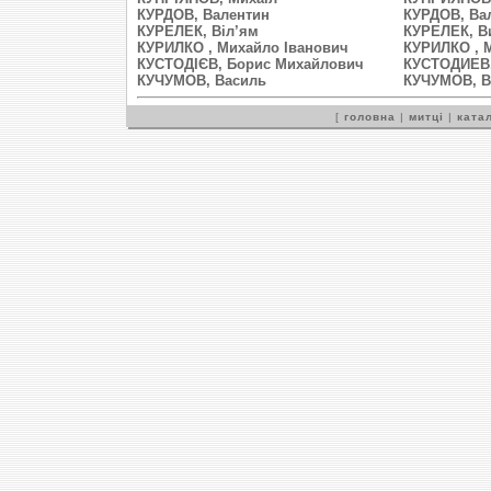
КУРДОВ, Валентин
КУРДОВ, Ва
КУРЕЛЕК, Віл’ям
КУРЕЛЕК, В
КУРИЛКО , Михайло Іванович
КУРИЛКО , 
КУСТОДIЄВ, Борис Михайлович
КУСТОДИЕВ,
КУЧУМОВ, Василь
КУЧУМОВ, В
[
головна
|
митці
|
катал