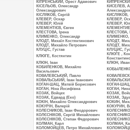
КІПРЕНСЬКИЙ, Орест Адамович
КИПРЕНСКИЙ
КІСЕЛЬОВ, Олександр
КИСЕЛЕВ, А
Олександрович
Александро
КІСЛЯКОВ, Сергій
КИСЛЯКОВ, 
КЛЕВЕР, Оскар
КЛЕВЕР, Ос
КЛЕВЕР, Юлій
КЛЕВЕР, Юл
КЛЕМЕНТІЄВ, Євген
КЛЕМЕНТИЕВ
КЛЕСТОВА, Ірена
КЛЕСТОВА, 
КЛИМЕНКО, Олександр
КЛИМЕНКО, 
КЛОДТ, Михаїл Костянтинович
КЛОДТ, Мих
КЛОДТ, Михайло Петрович
КЛОДТ, Мих
КЛУЦІС, Густав
КЛУЦИС, Гус
КЛЮГЕ , Ко
КЛЮГЕ, Костянтин
Константин
КЛЮН, Іван
КЛЮН, Иван
КОБИЛЕНКОВ, Михайло
КОБЫЛЕНКО
Васильович
КОВАЛЕВСЬКИЙ, Павло
КОВАЛЕВСКИ
КОВАЛЬСЬКИЙ, Іван Іванович
КОВАЛЬСКИЙ
КОГАН-ШАЦ, Матвій Борисович
КОГАН-ШАЦ,
КОГАН, Ніна Йосифівна
КОГАН, Нин
КОЗАК, Войцех
КОЗАК, Вой
КОЗАК, Едвард (Еко)
КОЗАК, Эдуа
КОКІН, Михайло Олександрович
КОКИН, Мих
КОКУРІН, Валерій
КОКУРИН, В
КОЛЕСНИКОВ, Іван Феодорович
КОЛЕСНИКОВ
КОЛЄСНІКОВ, Сергій Михайлович
КОЛЕСНИКОВ
КОЛЄСНІКОВ, Степан Федорович
КОЛЕСНИКОВ
КОЛМАН, Карл
КОЛМАН, Ка
КОЛОМОЙЦЕВ, Петро Михайлович
КОЛОМОЙЦЕ