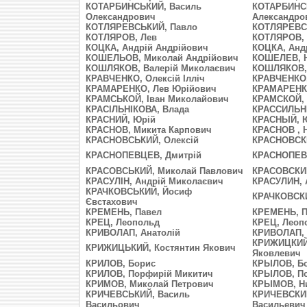
КОТАРБИНСЬКИЙ, Василь
КОТАРБИНСК
Олександрович
Александро
КОТЛЯРЕВСЬКИЙ, Павло
КОТЛЯРЕВС
КОТЛЯРОВ, Лев
КОТЛЯРОВ, 
КОЦКА, Андрій Андрійович
КОЦКА, Анд
КОШЕЛЬОВ, Миколай Андрійович
КОШЕЛЕВ, Н
КОШЛЯКОВ, Валерій Миколаєвич
КОШЛЯКОВ, 
КРАВЧЕНКО, Олексій Ілліч
КРАВЧЕНКО,
КРАМАРЕНКО, Лев Юрійович
КРАМАРЕНК
КРАМСЬКОЙ, Іван Миколайович
КРАМСКОЙ, 
КРАСІЛЬНІКОВА, Влада
КРАССИЛЬН
КРАСНИЙ, Юрій
КРАСНЫЙ, 
КРАСНОВ, Микита Карпович
КРАСНОВ , 
КРАСНОВСЬКИЙ, Олексій
КРАСНОВСКИ
КРАСНОПЕВЦЕВ, Дмитрій
КРАСНОПЕВ
КРАСОВСЬКИЙ, Миколай Павлович
КРАСОВСКИЙ
КРАСУЛІН, Андрій Миколаєвич
КРАСУЛИН, 
КРАЧКОВСЬКИЙ, Йосиф
КРАЧКОВСКИ
Євстахович
КРЕМЕНЬ, Павел
КРЕМЕНЬ, П
КРЕЦ, Леопольд
КРЕЦ, Леоп
КРИВОЛАП, Анатолій
КРИВОЛАП, 
КРИЖИЦКИЙ,
КРИЖИЦЬКИЙ, Костянтин Якович
Яковлевич
КРИЛОВ, Борис
КРЫЛОВ, Б
КРИЛОВ, Порфирій Микитич
КРЫЛОВ, По
КРИМОВ, Миколай Петрович
КРЫМОВ, Ни
КРИЧЕВСЬКИЙ, Василь
КРИЧЕВСКИЙ
Васильович
Васильевич