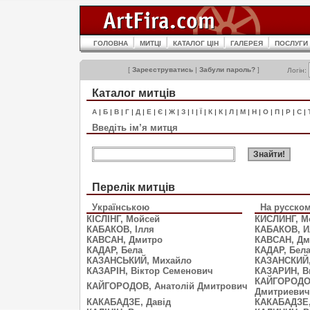
ГОЛОВНА
МИТЦІ
КАТАЛОГ ЦІН
ГАЛЕРЕЯ
ПОСЛУГИ
[
Зареєструватись
|
Забули пароль?
]
Логін:
Каталог митців
А
|
Б
|
В
|
Г
|
Д
|
Е
|
Є
|
Ж
|
З
|
І
|
Ї
|
К
|
К
|
Л
|
М
|
Н
|
О
|
П
|
Р
|
С
|
Введіть ім’я митця
Перелік митців
Українською
На русско
КIСЛIНГ, Мойсей
КИСЛИНГ, М
КАБАКОВ, Ілля
КАБАКОВ, И
КАВСАН, Дмитро
КАВСАН, Дм
КАДАР, Бела
КАДАР, Бел
КАЗАНСЬКИЙ, Михайло
КАЗАНСКИЙ,
КАЗАРІН, Віктор Семенович
КАЗАРИН, В
КАЙГОРОДОВ
КАЙГОРОДОВ, Анатолій Дмитрович
Дмитриевич
КАКАБАДЗЕ, Давід
КАКАБАДЗЕ,