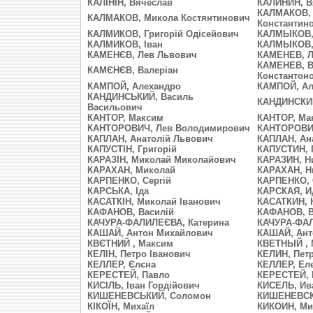
КАЛІНІН, Вячеслав
КАЛИНИН, В
КАЛМАКОВ, 
КАЛМАКОВ, Микола Костянтинович
Константин
КАЛМИКОВ, Григорій Одісейович
КАЛМЫКОВ, 
КАЛМИКОВ, Іван
КАЛМЫКОВ,
КАМЕНЄВ, Лев Львович
КАМЕНЕВ, Л
КАМЕНЕВ, В
КАМЄНЄВ, Валеріан
Константон
КАМПОЙ, Алехандро
КАМПОЙ, Ал
КАНДИНСЬКИЙ, Василь
КАНДИНСКИЙ
Васильович
КАНТОР, Максим
КАНТОР, Ма
КАНТОРОВИЧ, Лев Володимирович
КАНТОРОВИЧ
КАПЛАН, Анатолій Львович
КАПЛАН, Ан
КАПУСТІН, Григорій
КАПУСТИН, 
КАРАЗІН, Миколай Миколайович
КАРАЗИН, Н
КАРАХАН, Миколай
КАРАХАН, Н
КАРПЕНКО, Сергій
КАРПЕНКО, 
КАРСЬКА, Іда
КАРСКАЯ, И
КАСАТКІН, Миколай Іванович
КАСАТКИН, 
КАФАНОВ, Василій
КАФАНОВ, В
КАЧУРА-ФАЛИЛЕЄВА, Катерина
КАЧУРА-ФАЛ
КАШАЙ, Антон Михайлович
КАШАЙ, Ант
КВЄТНИЙ , Максим
КВЕТНЫЙ , 
КЕЛІН, Петро Іванович
КЕЛИН, Пет
КЕЛЛЕР, Єлєна
КЕЛЛЕР, Ел
КЕРЕСТЕЙ, Павло
КЕРЕСТЕЙ, 
КИСІЛЬ, Іван Гордійович
КИСЕЛЬ, Ив
КИШЕНЕВСЬКИЙ, Соломон
КИШЕНЕВСК
КІКОЇН, Михаїл
КИКОИН, Ми