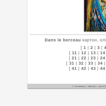
Dans le berceau
картон, олі
[
1
|
2
|
3
|
[
11
|
12
|
13
|
14
[
21
|
22
|
23
|
24
[
31
|
32
|
33
|
34
[
41
|
42
|
43
|
44
[
головна
|
митці
|
катал