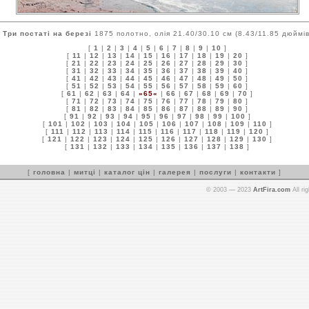
Три постаті на березі
1875 полотно, олія 21.40/30.10 см (8.43/11.85 дюймів
[
1
|
2
|
3
|
4
|
5
|
6
|
7
|
8
|
9
|
10
]
[
11
|
12
|
13
|
14
|
15
|
16
|
17
|
18
|
19
|
20
]
[
21
|
22
|
23
|
24
|
25
|
26
|
27
|
28
|
29
|
30
]
[
31
|
32
|
33
|
34
|
35
|
36
|
37
|
38
|
39
|
40
]
[
41
|
42
|
43
|
44
|
45
|
46
|
47
|
48
|
49
|
50
]
[
51
|
52
|
53
|
54
|
55
|
56
|
57
|
58
|
59
|
60
]
[
61
|
62
|
63
|
64
|
»65«
|
66
|
67
|
68
|
69
|
70
]
[
71
|
72
|
73
|
74
|
75
|
76
|
77
|
78
|
79
|
80
]
[
81
|
82
|
83
|
84
|
85
|
86
|
87
|
88
|
89
|
90
]
[
91
|
92
|
93
|
94
|
95
|
96
|
97
|
98
|
99
|
100
]
[
101
|
102
|
103
|
104
|
105
|
106
|
107
|
108
|
109
|
110
]
[
111
|
112
|
113
|
114
|
115
|
116
|
117
|
118
|
119
|
120
]
[
121
|
122
|
123
|
124
|
125
|
126
|
127
|
128
|
129
|
130
]
[
131
|
132
|
133
|
134
|
135
|
136
|
137
|
138
]
[
головна
|
митці
|
каталог цін
|
галерея
|
послуги
|
контакти
]
© 2003 — 2023
ArtFira.com
All ri