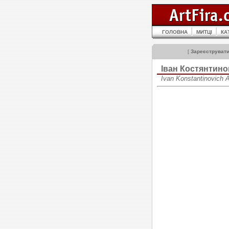
ГОЛОВНА
МИТЦІ
КА
[
Зареєструват
Іван Костянти
Ivan Konstantinovich