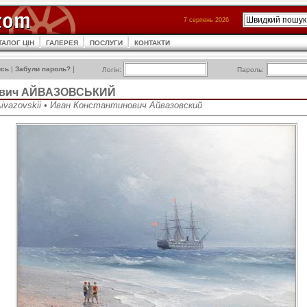
7 серпень 2026
ТАЛОГ ЦІН
ГАЛЕРЕЯ
ПОСЛУГИ
КОНТАКТИ
ись
|
Забули пароль?
]
Логін:
Пароль:
нович АЙВАЗОВСЬКИЙ
 Aivazovskii • Иван Константинович Айвазовский