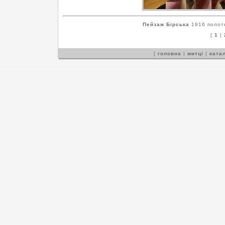
Пейзаж Бірська
1916 полотн
[
1
|
[
головна
|
митці
|
катал