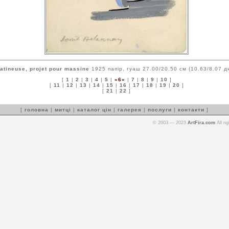
atineuse, projet pour massine
1925 папір, гуаш 27.00/20.50 см (10.63/8.07 д
[
1
|
2
|
3
|
4
|
5
|
»6«
|
7
|
8
|
9
|
10
]
[
11
|
12
|
13
|
14
|
15
|
16
|
17
|
18
|
19
|
20
]
[
21
|
22
]
[
головна
|
митці
|
каталог цін
|
галерея
|
послуги
|
контакти
]
© 2003 — 2023
ArtFira.com
All ri