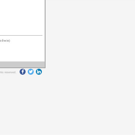
юймів)
ghts reserved.