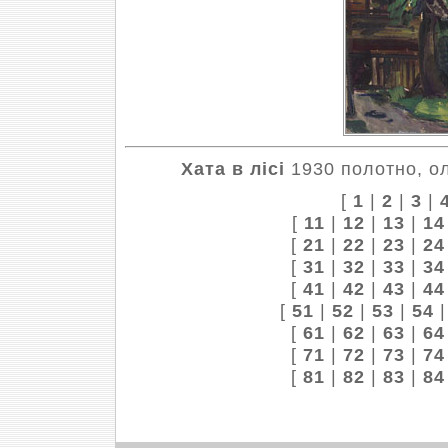
Хата в лісі
1930 полотно, ол
[
1
|
2
|
3
|
[
11
|
12
|
13
|
14
[
21
|
22
|
23
|
24
[
31
|
32
|
33
|
34
[
41
|
42
|
43
|
44
[
51
|
52
|
53
|
54
[
61
|
62
|
63
|
64
[
71
|
72
|
73
|
74
[
81
|
82
|
83
|
84