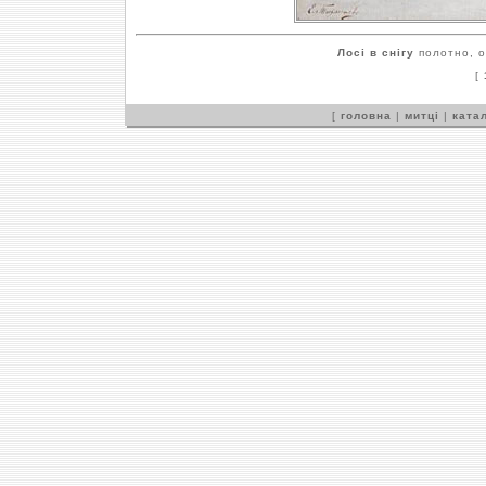
Лосі в снігу
полотно, ол
[
[
головна
|
митці
|
катал