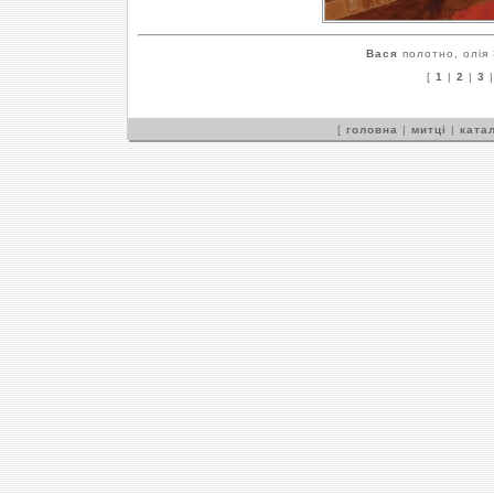
Вася
полотно, олія 
[
1
|
2
|
3
[
головна
|
митці
|
катал