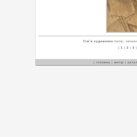
Сім`я художника
папір, змішан
[
1
|
2
|
3
[
головна
|
митці
|
катал