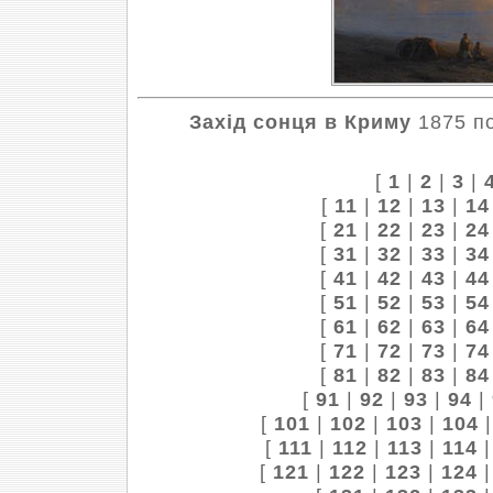
Захід сонця в Криму
1875 по
[
1
|
2
|
3
|
[
11
|
12
|
13
|
14
[
21
|
22
|
23
|
24
[
31
|
32
|
33
|
34
[
41
|
42
|
43
|
44
[
51
|
52
|
53
|
54
[
61
|
62
|
63
|
64
[
71
|
72
|
73
|
74
[
81
|
82
|
83
|
84
[
91
|
92
|
93
|
94
|
[
101
|
102
|
103
|
104
[
111
|
112
|
113
|
114
[
121
|
122
|
123
|
124