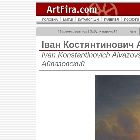
ГОЛОВНА
МИТЦІ
КАТАЛОГ ЦІН
ГАЛЕРЕЯ
ПОСЛУГИ
[
Зареєструватись
|
Забули пароль?
]
Логін:
Іван Костянтинови
Ivan Konstantinovich Aivazo
Айвазовский