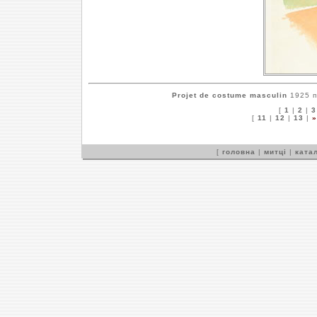
Projet de costume masculin
1925 п
[
1
|
2
|
3
[
11
|
12
|
13
|
»
[
головна
|
митці
|
катал