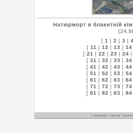
Натюрморт в блакитній кім
(24.8
[
1
|
2
|
3
|
[
11
|
12
|
13
|
14
[
21
|
22
|
23
|
24
[
31
|
32
|
33
|
34
[
41
|
42
|
43
|
44
[
51
|
52
|
53
|
54
[
61
|
62
|
63
|
64
[
71
|
72
|
73
|
74
[
81
|
82
|
83
|
84
[
головна
|
митці
|
катал