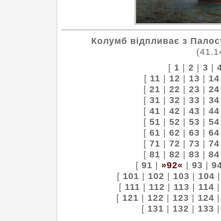
Колумб відпливає з Палос
(41.1
[
1
|
2
|
3
|
[
11
|
12
|
13
|
14
[
21
|
22
|
23
|
24
[
31
|
32
|
33
|
34
[
41
|
42
|
43
|
44
[
51
|
52
|
53
|
54
[
61
|
62
|
63
|
64
[
71
|
72
|
73
|
74
[
81
|
82
|
83
|
84
[
91
|
»92«
|
93
|
9
[
101
|
102
|
103
|
104
[
111
|
112
|
113
|
114
[
121
|
122
|
123
|
124
[
131
|
132
|
133