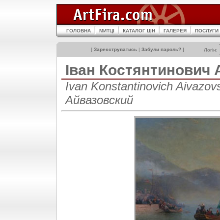
ГОЛОВНА
МИТЦІ
КАТАЛОГ ЦІН
ГАЛЕРЕЯ
ПОСЛУГИ
[
Зареєструватись
|
Забули пароль?
]
Логін:
Іван Костянтинови
Ivan Konstantinovich Aivazo
Айвазовский