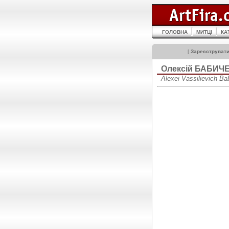
ГОЛОВНА
МИТЦІ
КА
[
Зареєструват
Олексій БАБИЧ
Alexei Vassilievich B