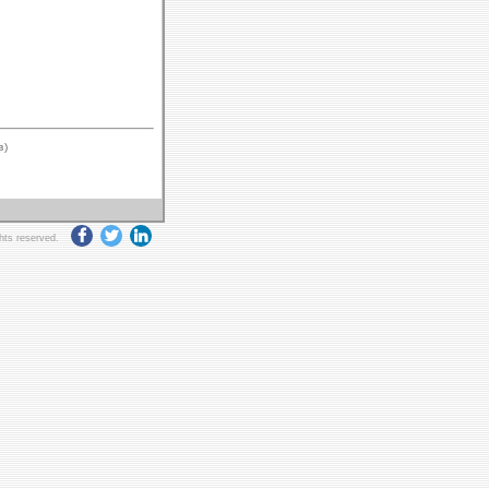
в)
ghts reserved.