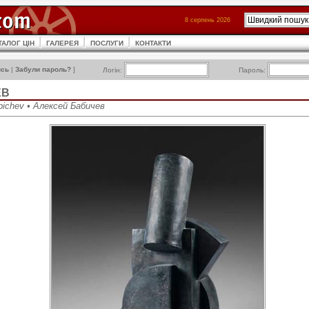
8 серпень 2026
ТАЛОГ ЦІН
ГАЛЕРЕЯ
ПОСЛУГИ
КОНТАКТИ
ись
|
Забули пароль?
]
Логін:
Пароль:
ЕВ
abichev • Алексей Бабичев