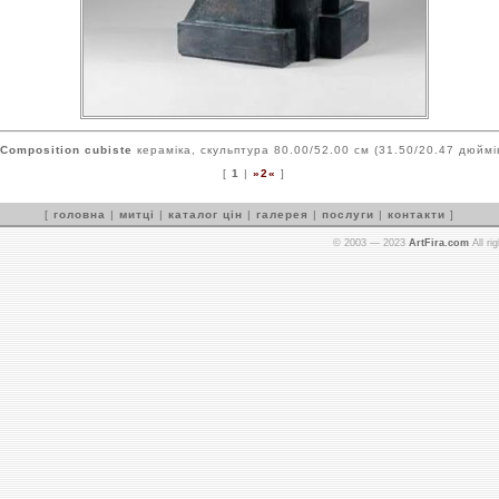
Composition cubiste
кераміка, скульптура 80.00/52.00 см (31.50/20.47 дюймі
[
1
|
»2«
]
[
головна
|
митці
|
каталог цін
|
галерея
|
послуги
|
контакти
]
© 2003 — 2023
ArtFira.com
All ri