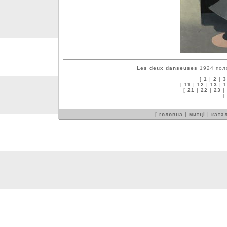
Les deux danseuses
1924 поло
[
1
|
2
|
3
[
11
|
12
|
13
|
1
[
21
|
22
|
23
|
[
[
головна
|
митці
|
катал