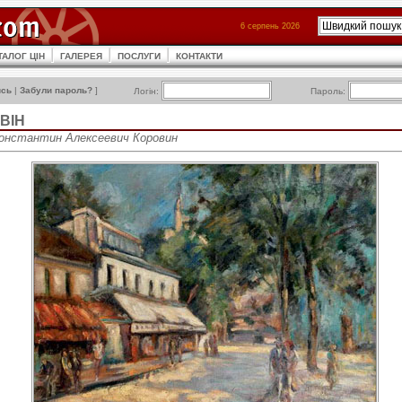
6 серпень 2026
ТАЛОГ ЦІН
ГАЛЕРЕЯ
ПОСЛУГИ
КОНТАКТИ
ись
|
Забули пароль?
]
Логін:
Пароль:
ВІН
 Константин Алексеевич Коровин