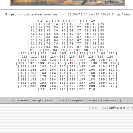
En promenade à Nice
полотно, олія 53.50/73.00 см (21.06/28.74 дюймів)
[
1
|
2
|
3
|
4
|
5
|
6
|
7
|
8
|
9
|
10
]
[
11
|
12
|
13
|
14
|
15
|
16
|
17
|
18
|
19
|
20
]
[
21
|
22
|
23
|
24
|
25
|
26
|
27
|
28
|
29
|
30
]
[
31
|
32
|
33
|
34
|
35
|
36
|
37
|
38
|
39
|
40
]
[
41
|
42
|
43
|
44
|
45
|
46
|
47
|
48
|
49
|
50
]
[
51
|
52
|
53
|
54
|
55
|
56
|
57
|
58
|
59
|
60
]
[
61
|
62
|
63
|
64
|
65
|
66
|
67
|
68
|
69
|
70
]
[
71
|
72
|
73
|
74
|
75
|
76
|
77
|
78
|
79
|
80
]
[
81
|
82
|
83
|
84
|
85
|
86
|
87
|
88
|
89
|
90
]
[
91
|
92
|
93
|
94
|
95
|
96
|
97
|
98
|
99
|
100
]
[
101
|
102
|
103
|
104
|
105
|
106
|
107
|
108
|
109
|
110
]
[
111
|
112
|
113
|
114
|
115
|
116
|
117
|
118
|
119
|
120
]
[
121
|
122
|
123
|
124
|
125
|
126
|
127
|
128
|
129
|
130
]
[
131
|
132
|
133
|
134
|
135
|
»136«
|
137
|
138
|
139
|
140
]
[
141
|
142
|
143
|
144
|
145
|
146
|
147
|
148
|
149
|
150
]
[
151
|
152
|
153
|
154
|
155
|
156
|
157
|
158
|
159
|
160
]
[
161
|
162
|
163
|
164
|
165
|
166
|
167
|
168
|
169
|
170
]
[
171
|
172
|
173
|
174
|
175
|
176
|
177
|
178
|
179
|
180
]
[
181
|
182
|
183
|
184
|
185
|
186
|
187
|
188
|
189
|
190
]
[
191
|
192
|
193
|
194
|
195
|
196
|
197
|
198
|
199
|
200
]
[
201
|
202
|
203
|
204
|
205
|
206
|
207
|
208
|
209
|
210
]
[
211
|
212
|
213
|
214
|
215
|
216
]
[
головна
|
митці
|
каталог цін
|
галерея
|
послуги
|
контакти
]
© 2003 — 2023
ArtFira.com
All ri