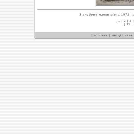
З альбому маски міста
1972 па
[
1
|
2
|
3
[
11
|
[
головна
|
митці
|
катал