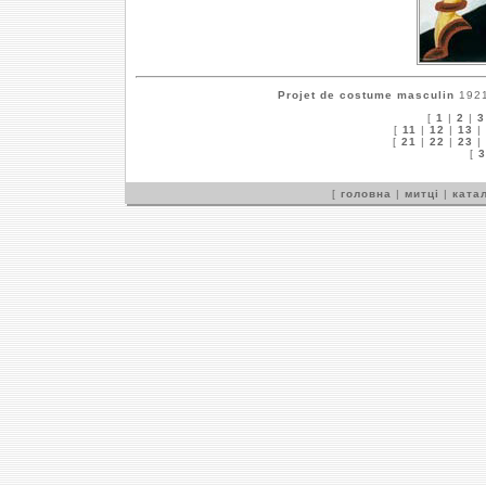
Projet de costume masculin
1921
[
1
|
2
|
3
[
11
|
12
|
13
|
[
21
|
22
|
23
|
[
3
[
головна
|
митці
|
катал