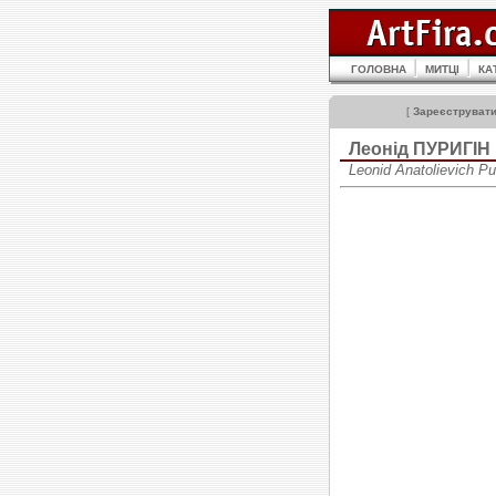
ГОЛОВНА
МИТЦІ
КА
[
Зареєструват
Леонід ПУРИГІН
Leonid Anatolievich P