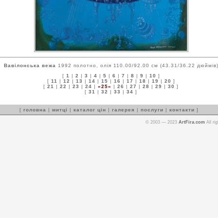
Вавілонська вежа
1992 полотно, олія 110.00/92.00 см (43.31/36.22 дюймів
[
1
|
2
|
3
|
4
|
5
|
6
|
7
|
8
|
9
|
10
]
[
11
|
12
|
13
|
14
|
15
|
16
|
17
|
18
|
19
|
20
]
[
21
|
22
|
23
|
24
|
»25«
|
26
|
27
|
28
|
29
|
30
]
[
31
|
32
|
33
|
34
]
[
головна
|
митці
|
каталог цін
|
галерея
|
послуги
|
контакти
]
© 2003 — 2023
ArtFira.com
All ri