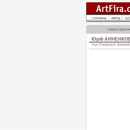
ГОЛОВНА
МИТЦІ
КА
[
Зареєструват
Юрій АННЕНКО
Yuri Pavlovich Annen