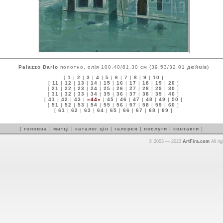
Palazzo Dario
полотно, олія 100.40/81.30 см (39.53/32.01 дюймів)
[
1
|
2
|
3
|
4
|
5
|
6
|
7
|
8
|
9
|
10
]
[
11
|
12
|
13
|
14
|
15
|
16
|
17
|
18
|
19
|
20
]
[
21
|
22
|
23
|
24
|
25
|
26
|
27
|
28
|
29
|
30
]
[
31
|
32
|
33
|
34
|
35
|
36
|
37
|
38
|
39
|
40
]
[
41
|
42
|
43
|
»44«
|
45
|
46
|
47
|
48
|
49
|
50
]
[
51
|
52
|
53
|
54
|
55
|
56
|
57
|
58
|
59
|
60
]
[
61
|
62
|
63
|
64
|
65
|
66
|
67
|
68
|
69
]
[
головна
|
митці
|
каталог цін
|
галерея
|
послуги
|
контакти
]
© 2003 — 2023
ArtFira.com
All ri