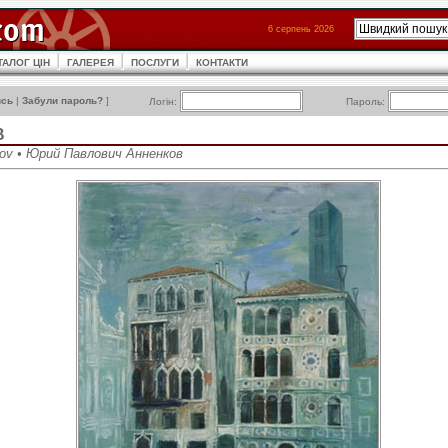
6 серпень 2026
ТАЛОГ ЦІН
ГАЛЕРЕЯ
ПОСЛУГИ
КОНТАКТИ
ись
|
Забули пароль?
]
Логін:
Пароль:
В
kov • Юрий Павлович Анненков