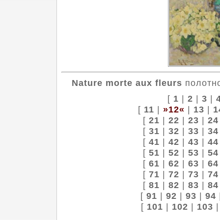
Nature morte aux fleurs
полотно,
[
1
|
2
|
3
|
[
11
|
»12«
|
13
|
1
[
21
|
22
|
23
|
24
[
31
|
32
|
33
|
34
[
41
|
42
|
43
|
44
[
51
|
52
|
53
|
54
[
61
|
62
|
63
|
64
[
71
|
72
|
73
|
74
[
81
|
82
|
83
|
84
[
91
|
92
|
93
|
94
[
101
|
102
|
103