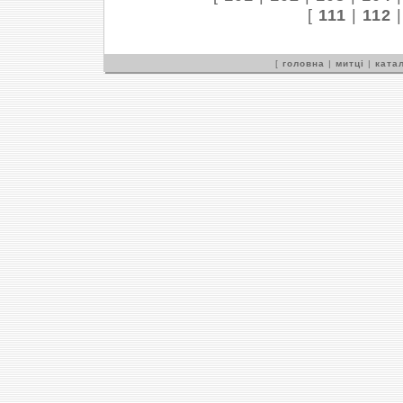
[
111
|
112
[
головна
|
митці
|
катал