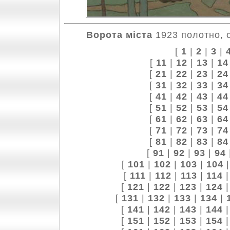
Ворота міста
1923 полотно, о
[
1
|
2
|
3
|
[
11
|
12
|
13
|
14
[
21
|
22
|
23
|
24
[
31
|
32
|
33
|
34
[
41
|
42
|
43
|
44
[
51
|
52
|
53
|
54
[
61
|
62
|
63
|
64
[
71
|
72
|
73
|
74
[
81
|
82
|
83
|
84
[
91
|
92
|
93
|
94
[
101
|
102
|
103
|
104
[
111
|
112
|
113
|
114
[
121
|
122
|
123
|
124
[
131
|
132
|
133
|
134
|
[
141
|
142
|
143
|
144
[
151
|
152
|
153
|
154