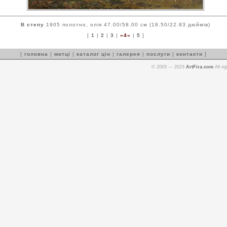
В степу
1905 полотно, олія 47.00/58.00 см (18.50/22.83 дюймів)
[
1
|
2
|
3
|
»4«
|
5
]
[
головна
|
митці
|
каталог цін
|
галерея
|
послуги
|
контакти
]
© 2003 — 2023
ArtFira.com
All ri