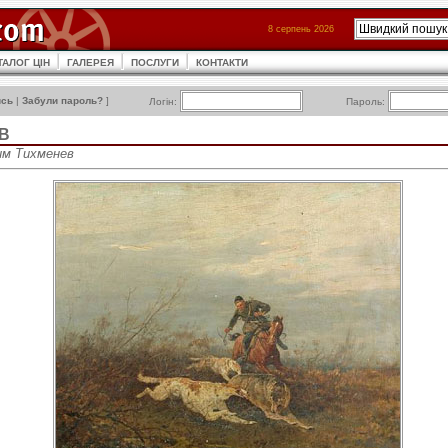
8 серпень 2026
ТАЛОГ ЦІН
ГАЛЕРЕЯ
ПОСЛУГИ
КОНТАКТИ
ись
|
Забули пароль?
]
Логін:
Пароль:
В
им Тихменев