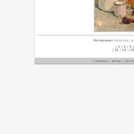
Натюрморт
полотно, ол
[
1
|
2
|
3
[
11
|
12
|
1
[
головна
|
митці
|
катал