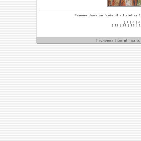
Femme dans un fauteuil a l`atelier
1
[
1
|
2
|
3
[
11
|
12
|
13
|
1
[
головна
|
митці
|
катал