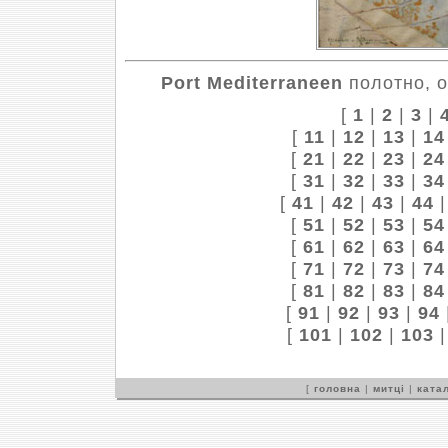
Port Mediterraneen
полотно, о
[
1
|
2
|
3
|
[
11
|
12
|
13
|
14
[
21
|
22
|
23
|
24
[
31
|
32
|
33
|
34
[
41
|
42
|
43
|
44
[
51
|
52
|
53
|
54
[
61
|
62
|
63
|
64
[
71
|
72
|
73
|
74
[
81
|
82
|
83
|
84
[
91
|
92
|
93
|
94
[
101
|
102
|
103
[
головна
|
митці
|
катал