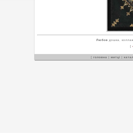
Любов
дошка, коллаж
[
[
головна
|
митці
|
катал